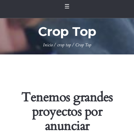
Crop Top
Inicio
/
crop top
/ Crop Top
Tenemos grandes
proyectos por
anunciar