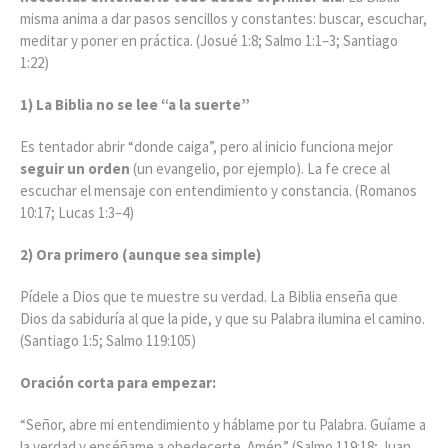
misma anima a dar pasos sencillos y constantes: buscar, escuchar,
meditar y poner en práctica. (Josué 1:8; Salmo 1:1–3; Santiago
1:22)
1) La Biblia no se lee “a la suerte”
Es tentador abrir “donde caiga”, pero al inicio funciona mejor
seguir un orden
(un evangelio, por ejemplo). La fe crece al
escuchar el mensaje con entendimiento y constancia. (Romanos
10:17; Lucas 1:3–4)
2) Ora primero (aunque sea simple)
Pídele a Dios que te muestre su verdad. La Biblia enseña que
Dios da sabiduría al que la pide, y que su Palabra ilumina el camino.
(Santiago 1:5; Salmo 119:105)
Oración corta para empezar:
“Señor, abre mi entendimiento y háblame por tu Palabra. Guíame a
la verdad y enséñame a obedecerte. Amén.” (Salmo 119:18; Juan