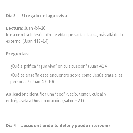
Día 3 — El regalo del agua viva
Lectura:
Juan 4:4–26
Idea central:
Jesús ofrece vida que sacia el alma, más allá de lo
externo. (Juan 4:13–14)
Preguntas:
¿Qué significa “agua viva” en tu situación? (Juan 4:14)
¿Qué te enseña este encuentro sobre cómo Jesús trata a las
personas? (Juan 4:7–10)
Aplicación:
identifica una “sed” (vacío, temor, culpa) y
entrégasela a Dios en oración. (Salmo 62:1)
Día 4 — Jesús entiende tu dolor y puede intervenir