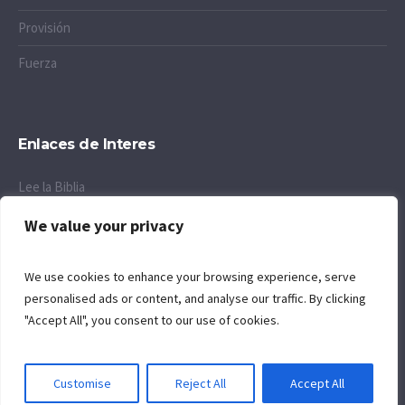
Provisión
Fuerza
Enlaces de Interes
Lee la Biblia
Resuelve tus Preguntas
We value your privacy
https://www.desiringgod.org/
We use cookies to enhance your browsing experience, serve
personalised ads or content, and analyse our traffic. By clicking
"Accept All", you consent to our use of cookies.
Customise
Reject All
Accept All
© 2025