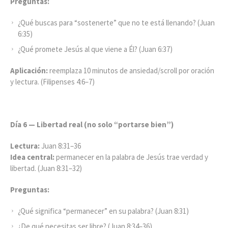
Preguntas:
¿Qué buscas para “sostenerte” que no te está llenando? (Juan
6:35)
¿Qué promete Jesús al que viene a Él? (Juan 6:37)
Aplicación:
reemplaza 10 minutos de ansiedad/scroll por oración
y lectura. (Filipenses 4:6–7)
Día 6 — Libertad real (no solo “portarse bien”)
Lectura:
Juan 8:31–36
Idea central:
permanecer en la palabra de Jesús trae verdad y
libertad. (Juan 8:31–32)
Preguntas:
¿Qué significa “permanecer” en su palabra? (Juan 8:31)
¿De qué necesitas ser libre? (Juan 8:34–36)